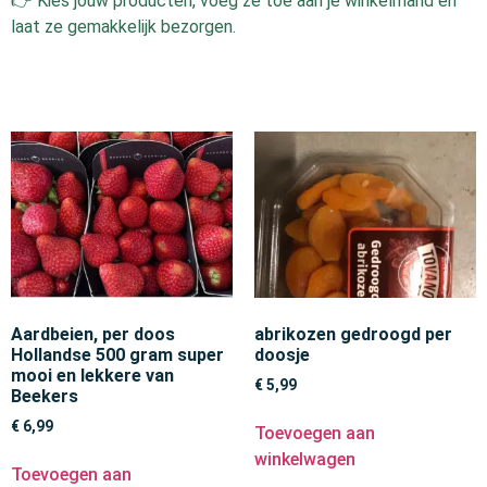
👉 Kies jouw producten, voeg ze toe aan je winkelmand en
laat ze gemakkelijk bezorgen.
Aardbeien, per doos
abrikozen gedroogd per
Hollandse 500 gram super
doosje
mooi en lekkere van
€
5,99
Beekers
€
6,99
Toevoegen aan
winkelwagen
Toevoegen aan