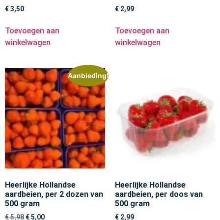
€
3,50
€
2,99
Toevoegen aan
Toevoegen aan
winkelwagen
winkelwagen
Aanbieding!
Heerlijke Hollandse
Heerlijke Hollandse
aardbeien, per 2 dozen van
aardbeien, per doos van
500 gram
500 gram
€
5,98
€
5,00
€
2,99