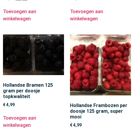
Toevoegen aan
Toevoegen aan
winkelwagen
winkelwagen
Hollandse Bramen 125
gram per doosje
topkwaliteit
€
4,99
Hollandse Frambozen per
doosje 125 gram, super
mooi
Toevoegen aan
winkelwagen
€
4,99