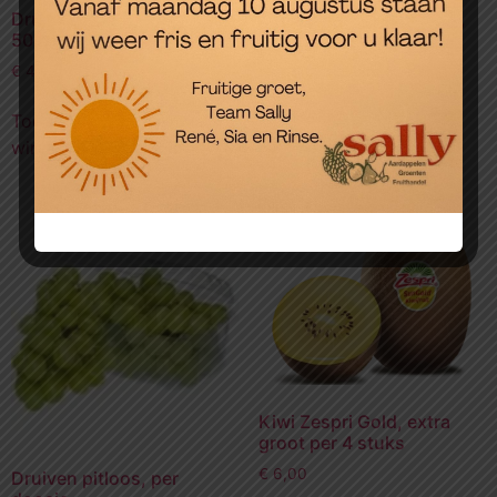
Druiven wit zonder pit, per
Druiven rood zonder pit,
500 gram
per 500gram
€
4,99
€
4,99
Toevoegen aan
Toevoegen aan
winkelwagen
winkelwagen
Kiwi Zespri Gold, extra
groot per 4 stuks
€
6,00
Druiven pitloos, per