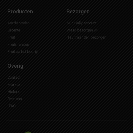
Producten
Bezorgen
Aardappelen
Mijn Sally account
Groente
Waar bezorgen wij
Fruit
Fruitmanden bezorgen
Fruitmanden
Fruit op het bedrijf
Overig
Contact
Markten
Historie
Over ons
FAQ