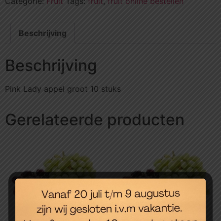
Categorie:
Fruit
Tags:
fruit
,
fruit online bestellen
Beschrijving
Beschrijving
Pink Lady appel groot 10 stuks
Gerelateerde producten