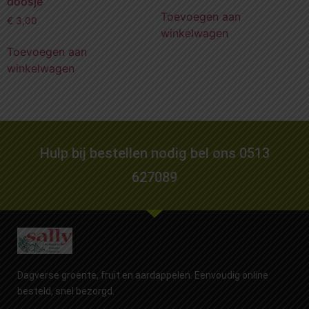
doosje
Toevoegen aan
€
3,00
winkelwagen
Toevoegen aan
winkelwagen
Hulp bij bestellen nodig bel ons 0513
627089
Dagverse groente, fruit en aardappelen. Eenvoudig online
besteld, snel bezorgd.