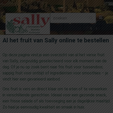
Aa
Al het fruit van Sally online te bestellen
Gr
Op deze pagina vind je een overzicht van al het verse fruit
Fru
van Sally, zorgvuldig geselecteerd voor elk moment van de
dag. Of je nu op zoek bent naar fris fruit voor tussendoor,
Aa
sappig fruit voor ontbijt of ingrediënten voor smoothies – je
vindt hier een gevarieerd aanbod.
Fr
Ons fruit is vers en direct klaar om te eten of te verwerken
in verschillende gerechten. Ideaal voor een gezonde snack,
Fru
een frisse salade of als toevoeging aan je dagelijkse maaltijd.
Zo haal je eenvoudig kwaliteit en smaak in huis.