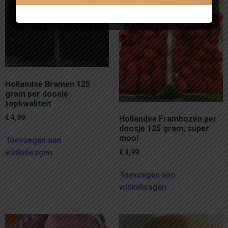
Hollandse Bramen 125
gram per doosje
topkwaliteit
€
4,99
Hollandse Frambozen per
doosje 125 gram, super
mooi
Toevoegen aan
winkelwagen
€
4,99
Toevoegen aan
winkelwagen