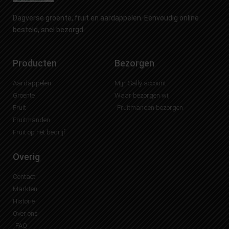
Dagverse groente, fruit en aardappelen. Eenvoudig online
besteld, snel bezorgd.
Producten
Bezorgen
Aardappelen
Mijn Sally account
Groente
Waar bezorgen wij
Fruit
Fruitmanden bezorgen
Fruitmanden
Fruit op het bedrijf
Overig
Contact
Markten
Historie
Over ons
FAQ