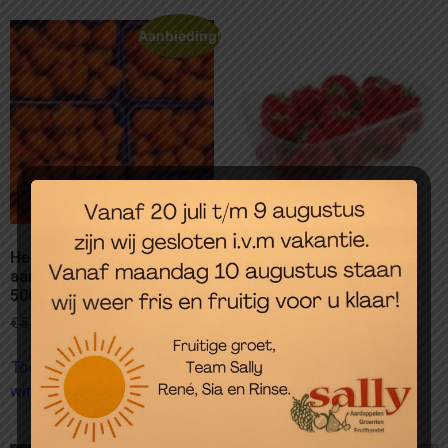
Aanbieding!
Heerlijke Hollandse
Heerlijke Hollandse
aardbeien, per 2 dozen van
aardbeien, per doos van
500 gram
500 gram
€
5,98
€
5,00
€
2,99
Toevoegen aan
Toevoegen aan
winkelwagen
winkelwagen