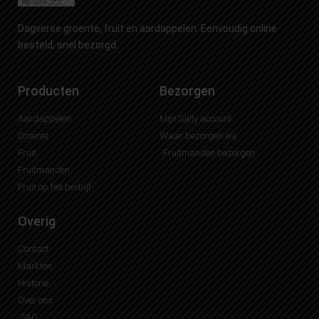
Dagverse groente, fruit en aardappelen. Eenvoudig online
besteld, snel bezorgd.
Producten
Bezorgen
Aardappelen
Mijn Sally account
Groente
Waar bezorgen wij
Fruit
Fruitmanden bezorgen
Fruitmanden
Fruit op het bedrijf
Overig
Contact
Markten
Historie
Over ons
FAQ