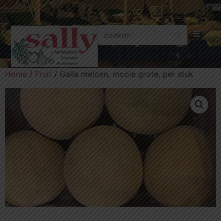
Aa
Home
/
Fruit
/ Galia meloen, mooie grote, per stuk
Gr
Fru
Aa
Fr
Fru