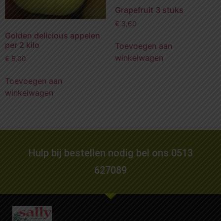
Grapefruit 3 stuks
€
3,60
Golden delicious appelen
per 2 kilo
Toevoegen aan
winkelwagen
€
5,00
Toevoegen aan
winkelwagen
Hulp bij bestellen nodig bel ons 0513
627089