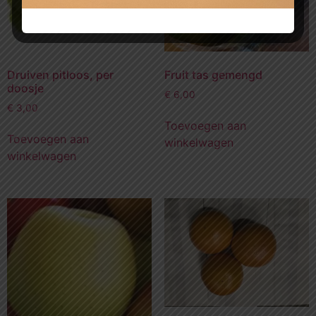
Druiven pitloos, per
Fruit tas gemengd
doosje
€
6,00
€
3,00
Toevoegen aan
Toevoegen aan
winkelwagen
winkelwagen