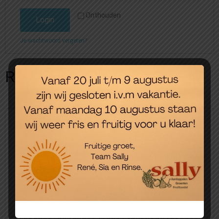
Onthouden
Login
Je wachtwoord vergeten?
Registreren
E-mailadres
*
Wachtwoord
*
Sally Groenten en Fruit respecteert de privacy van de bezoekers van
haar website, in het bijzonder de rechten van bezoekers met