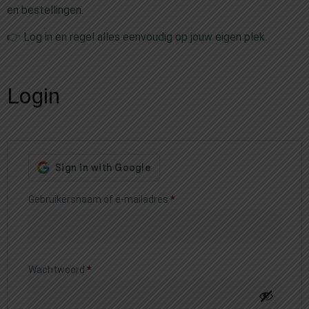
en bestellingen.
👉 Log in en regel alles eenvoudig op jouw eigen plek.
Login
Gebruikersnaam of e-mailadres
*
Wachtwoord
*