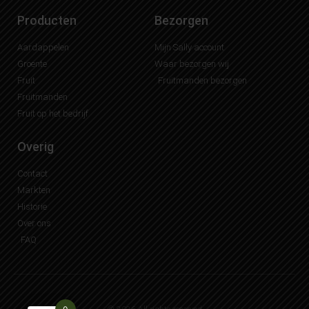
Producten
Bezorgen
Aardappelen
Mijn Sally account
Groente
Waar bezorgen wij
Fruit
Fruitmanden bezorgen
Fruitmanden
Fruit op het bedrijf
Overig
Contact
Markten
Historie
Over ons
FAQ