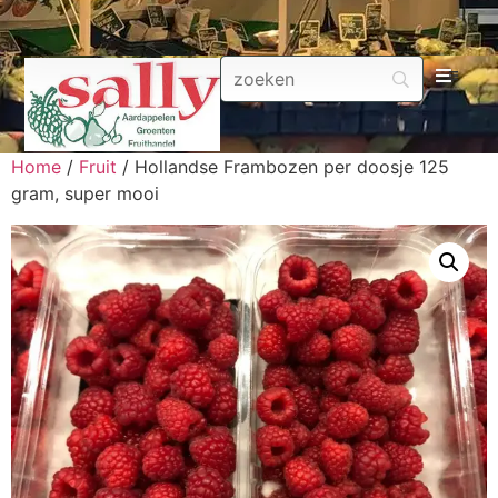
Aa
Home
/
Fruit
/ Hollandse Frambozen per doosje 125
Gr
gram, super mooi
Fru
Aa
Fr
Fru