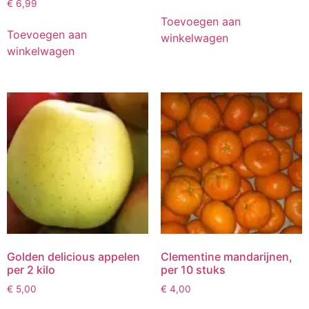
€
6,99
Toevoegen aan
Toevoegen aan
winkelwagen
winkelwagen
Golden delicious appelen
Clementine mandarijnen,
per 2 kilo
per 10 stuks
€
5,00
€
4,00