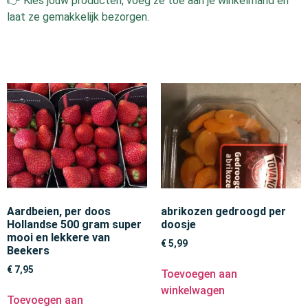
👉 Kies jouw producten, voeg ze toe aan je winkelmand en
laat ze gemakkelijk bezorgen.
Aardbeien, per doos
abrikozen gedroogd per
Hollandse 500 gram super
doosje
mooi en lekkere van
€
5,99
Beekers
€
7,95
Toevoegen aan
winkelwagen
Toevoegen aan