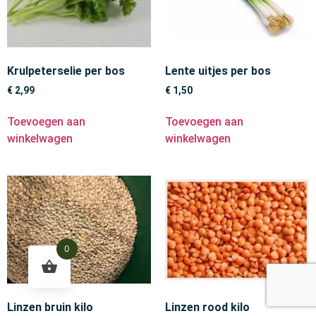
Krulpeterselie per bos
Lente uitjes per bos
€
2,99
€
1,50
Toevoegen aan
Toevoegen aan
winkelwagen
winkelwagen
0
Linzen bruin kilo
Linzen rood kilo