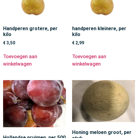
Handperen grotere, per
handperen kleinere, per
kilo
kilo
€
3,50
€
2,99
Toevoegen aan
Toevoegen aan
winkelwagen
winkelwagen
Honing meloen groot, per
Hollandse pruimen, per 500