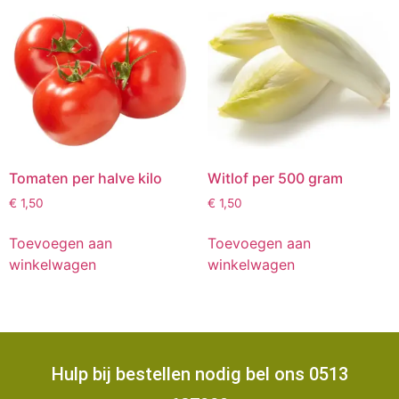
Tomaten per halve kilo
Witlof per 500 gram
€
1,50
€
1,50
Toevoegen aan
Toevoegen aan
winkelwagen
winkelwagen
Hulp bij bestellen nodig bel ons 0513