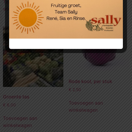
Toevoegen aan
winkelwagen
Rode kool, per stuk
€
2,50
Groente tas
Toevoegen aan
€
6,00
winkelwagen
Toevoegen aan
winkelwagen