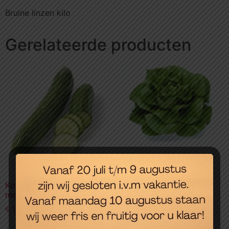
Bruine linzen kilo
Gerelateerde producten
Krop sla
€
2,50
Komkommer, per stuk
mooie grote
Toevoegen aan
winkelwagen
€
1,75