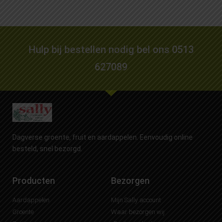
Hulp bij bestellen nodig bel ons 0513
627089
Dagverse groente, fruit en aardappelen. Eenvoudig online
besteld, snel bezorgd.
Producten
Bezorgen
Aardappelen
Mijn Sally account
Groente
Waar bezorgen wij