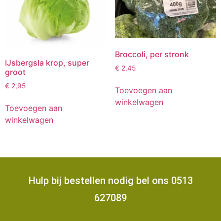
Broccoli, per stronk
IJsbergsla krop, super
€
2,45
groot
€
2,95
Toevoegen aan
winkelwagen
Toevoegen aan
winkelwagen
Hulp bij bestellen nodig bel ons 0513
627089