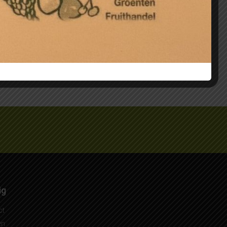
dse
Prei, per kilo nieuwe oogst
€
3,95
en
Toevoegen aan winkelwagen
ig
ct
en