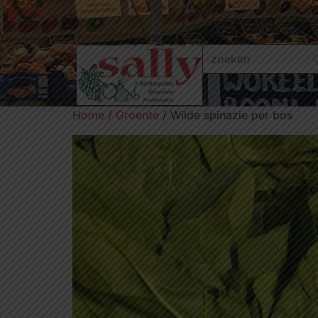
Home
/
Groente
/ Wilde spinazie per bos