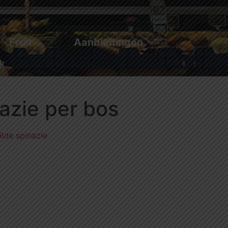
Fruit
Aanbiedingen
k
azie per bos
ilde spinazie