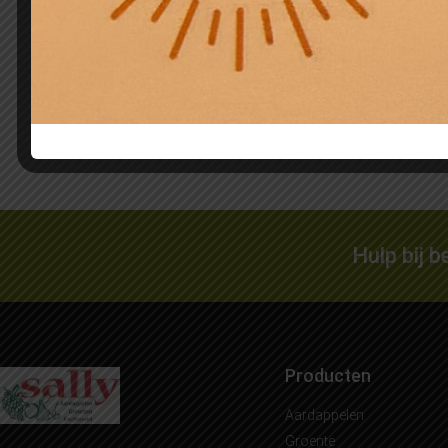
Andijvie krop 700 gram
Rode k
€
2,75
€
2,50
Toevoegen aan winkelwagen
Toevo
Hulp bij 
Producten
Aardappelen
Groente