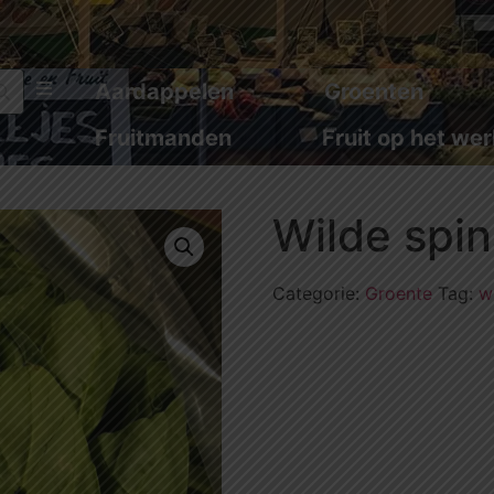
Aardappelen
Groenten
Fruitmanden
Fruit op het wer
Wilde spin
Categorie:
Groente
Tag:
w