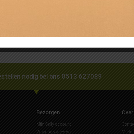
ool, per stuk
Boontjes 200 gram Hollan
€
1,00
egen aan winkelwagen
Toevoegen aan winkelwag
bestellen nodig bel ons 0513 627089
Bezorgen
Over
Mijn Sally account
Conta
Waar bezorgen wij
Markt