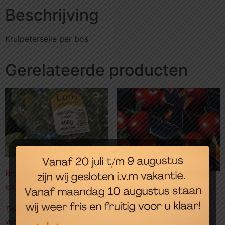
Beschrijving
Krulpeterselie per bos
Gerelateerde producten
Broccoli, per stronk
Tomaatjes honing 250
€
1,95
gram
Toevoegen aan
€
7,00
winkelwagen