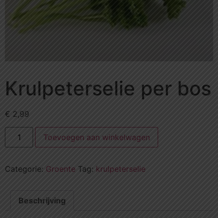
Krulpeterselie per bos
€
2,99
Toevoegen aan winkelwagen
Categorie:
Groente
Tag:
krulpeterselie
Beschrijving