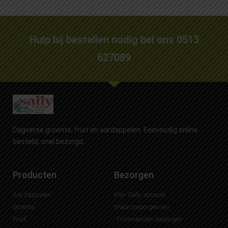
Hulp bij bestellen nodig bel ons 0513
627089
Dagverse groente, fruit en aardappelen. Eenvoudig online
besteld, snel bezorgd.
Producten
Bezorgen
Aardappelen
Mijn Sally account
Groente
Waar bezorgen wij
Fruit
Fruitmanden bezorgen