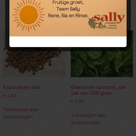
Toevoegen aan
winkelwagen
Kapucijners kilo
Gewassen spinazie, per
zak van 300 gram
€
4,99
€
2,99
Toevoegen aan
Toevoegen aan
winkelwagen
winkelwagen