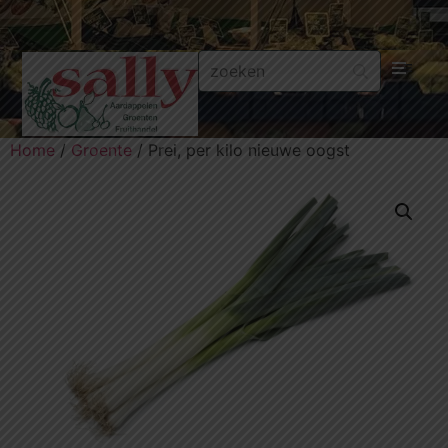
Aa
Home
/
Groente
/ Prei, per kilo nieuwe oogst
Gr
Fru
Aa
Fr
Fru