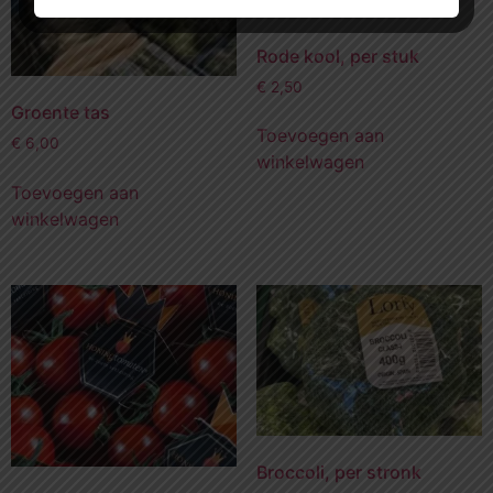
Rode kool, per stuk
€
2,50
Groente tas
Toevoegen aan
€
6,00
winkelwagen
Toevoegen aan
winkelwagen
Broccoli, per stronk