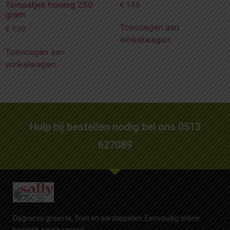
Tomaatjes honing 250
€
1,95
gram
Toevoegen aan
€
7,00
winkelwagen
Toevoegen aan
winkelwagen
Hulp bij bestellen nodig bel ons 0513
627089
Dagverse groente, fruit en aardappelen. Eenvoudig online
besteld, snel bezorgd.