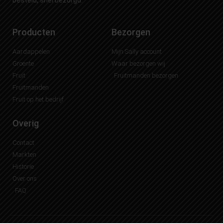
Producten
Bezorgen
Aardappelen
Mijn Sally account
Groente
Waar bezorgen wij
Fruit
Fruitmanden bezorgen
Fruitmanden
Fruit op het bedrijf
Overig
Contact
Markten
Historie
Over ons
FAQ