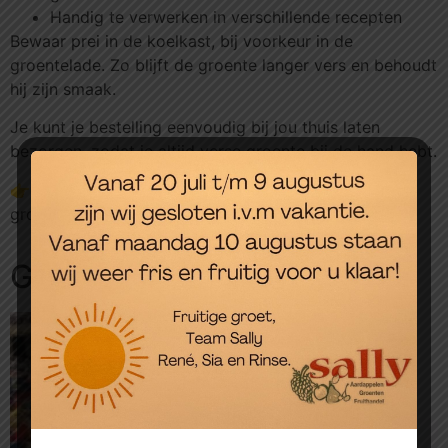
Handig te verwerken in verschillende recepten
Bewaar prei in de koelkast, bij voorkeur in de
groentelade. Zo blijft de groente langer vers en behoudt
hij zijn smaak.
Je kunt je bestelling eenvoudig bij jou thuis laten
bezorgen, zodat je altijd verse groente bij de hand hebt.
👉 Voeg deze prei toe aan je bestelling en maak
groente bestellen snel en overzichtelijk.
Gerelateerde producten