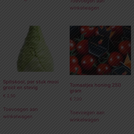
Toevoegen aan
winkelwagen
Spitskool, per stuk mooi
Tomaatjes honing 250
groot en stevig
gram
€
2,50
€
7,00
Toevoegen aan
Toevoegen aan
winkelwagen
winkelwagen