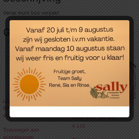
Verse munt bos verpakt
Gerelateerde producten
IJsbergsla krop, super
groot
€
2,25
Rode uien, per kilo
€
2,50
Toevoegen aan
winkelwagen