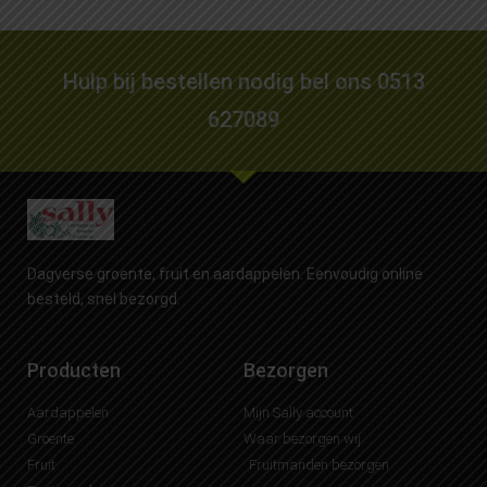
Hulp bij bestellen nodig bel ons 0513
627089
Dagverse groente, fruit en aardappelen. Eenvoudig online
besteld, snel bezorgd.
Producten
Bezorgen
Aardappelen
Mijn Sally account
Groente
Waar bezorgen wij
Fruit
Fruitmanden bezorgen