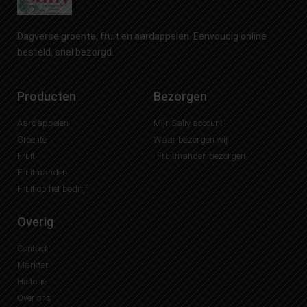
Dagverse groente, fruit en aardappelen. Eenvoudig online
besteld, snel bezorgd.
Producten
Bezorgen
Aardappelen
Mijn Sally account
Groente
Waar bezorgen wij
Fruit
Fruitmanden bezorgen
Fruitmanden
Fruit op het bedrijf
Overig
Contact
Markten
Historie
Over ons