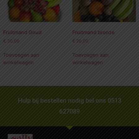
Fruitmand Goud
Fruitmand bronze
€
30,00
€
20,00
Toevoegen aan
Toevoegen aan
winkelwagen
winkelwagen
Hulp bij bestellen nodig bel ons 0513
627089