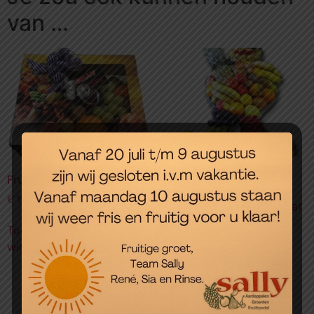
van …
Fruitmand in doos
Sara of abraham
fruitmand, graag in
€
15,00
overleg, om te vragen wat
de mogelijkheden zijn
Toevoegen aan
€
75,00
winkelwagen
Toevoegen aan
winkelwagen