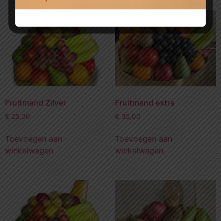
Fruitmand Zilver
Fruitmand extra
€
25,00
€
35,00
Toevoegen aan
Toevoegen aan
winkelwagen
winkelwagen