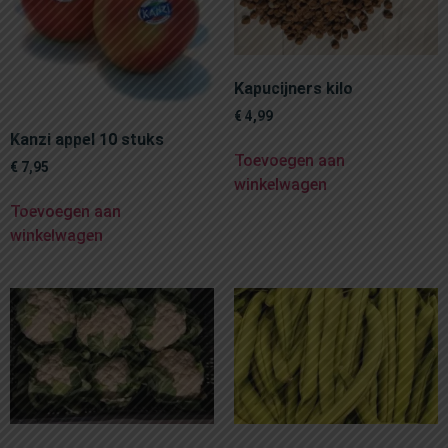
Kapucijners kilo
€
4,99
Kanzi appel 10 stuks
Toevoegen aan
€
7,95
winkelwagen
Toevoegen aan
winkelwagen