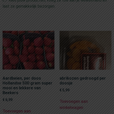
👉 Kies jouw producten, voeg ze toe aan je winkelmand en
laat ze gemakkelijk bezorgen.
Aardbeien, per doos
abrikozen gedroogd per
Hollandse 500 gram super
doosje
mooi en lekkere van
€
5,99
Beekers
€
6,99
Toevoegen aan
winkelwagen
Toevoegen aan