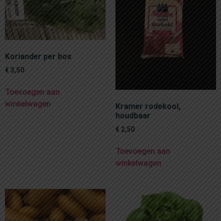
Koriander per bos
€
3,50
Toevoegen aan
winkelwagen
Kramer rodekool,
houdbaar
€
2,50
Toevoegen aan
winkelwagen