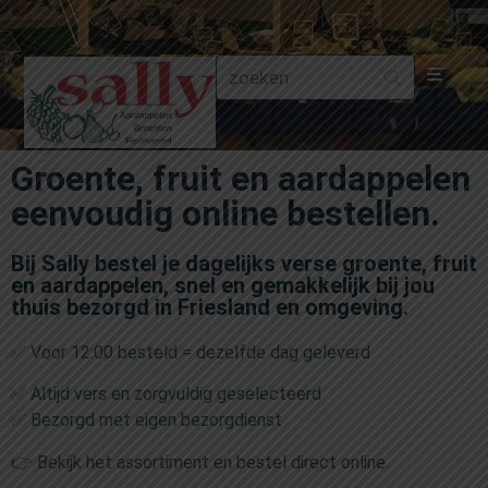
Aa
Groente, fruit en aardappelen
Gr
eenvoudig online bestellen.
Fru
Bij Sally bestel je dagelijks verse groente, fruit
en aardappelen, snel en gemakkelijk bij jou
Aa
thuis bezorgd in Friesland en omgeving.
✅ Voor 12:00 besteld = dezelfde dag geleverd
Fr
✅ Altijd vers en zorgvuldig geselecteerd
Fru
✅ Bezorgd met eigen bezorgdienst
👉 Bekijk het assortiment en bestel direct online.