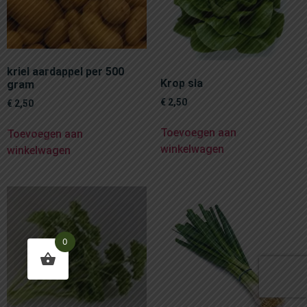
kriel aardappel per 500
Krop sla
gram
€
2,50
€
2,50
Toevoegen aan
Toevoegen aan
winkelwagen
winkelwagen
0