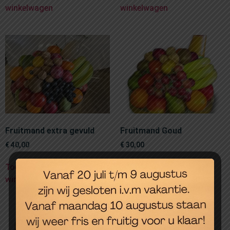
winkelwagen
winkelwagen
Fruitmand extra gevuld
Fruitmand Goud
€
40,00
€
30,00
Toevoegen aan
Toevoegen aan
winkelwagen
winkelwagen