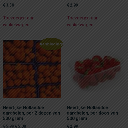
€
3,50
€
2,99
Toevoegen aan
Toevoegen aan
winkelwagen
winkelwagen
Aanbieding!
Heerlijke Hollandse
Heerlijke Hollandse
aardbeien, per 2 dozen van
aardbeien, per doos van
500 gram
500 gram
€
5,98
€
5,00
€
2,99