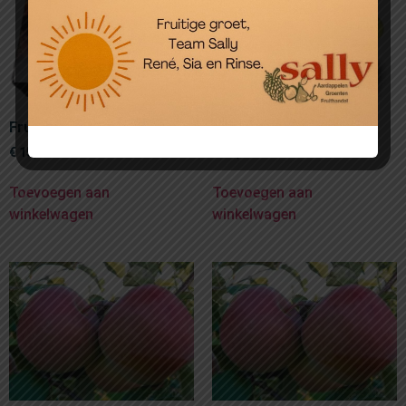
Fruitmand in doos
Fruitmand Zilver
€
15,00
€
25,00
Toevoegen aan
Toevoegen aan
winkelwagen
winkelwagen