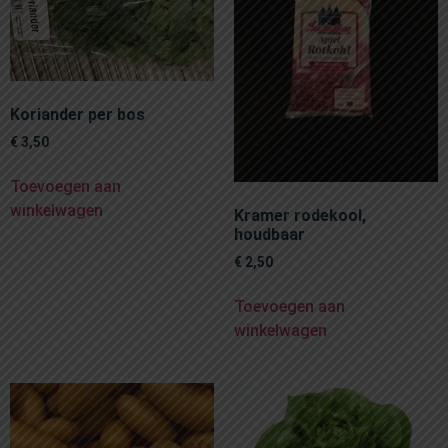
Koriander per bos
€
3,50
Toevoegen aan
winkelwagen
Kramer rodekool,
houdbaar
€
2,50
Toevoegen aan
winkelwagen