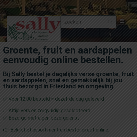
Aa
Groente, fruit en aardappelen
Gr
eenvoudig online bestellen.
Fru
Bij Sally bestel je dagelijks verse groente, fruit
en aardappelen, snel en gemakkelijk bij jou
Aa
thuis bezorgd in Friesland en omgeving.
✅ Voor 12:00 besteld = dezelfde dag geleverd
Fr
✅ Altijd vers en zorgvuldig geselecteerd
Fru
✅ Bezorgd met eigen bezorgdienst
👉 Bekijk het assortiment en bestel direct online.