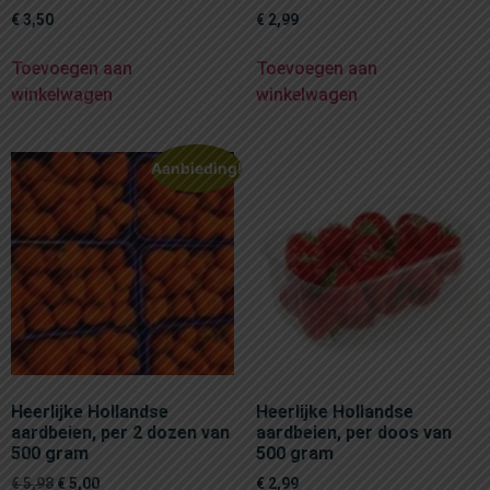
€
3,50
€
2,99
Toevoegen aan
Toevoegen aan
winkelwagen
winkelwagen
Aanbieding!
Heerlijke Hollandse
Heerlijke Hollandse
aardbeien, per 2 dozen van
aardbeien, per doos van
500 gram
500 gram
€
5,98
€
5,00
€
2,99