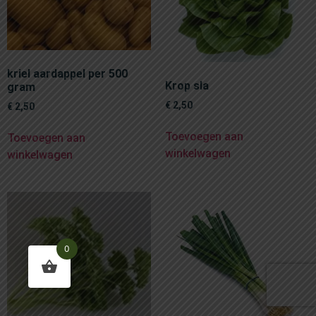
kriel aardappel per 500
Krop sla
gram
€
2,50
€
2,50
Toevoegen aan
Toevoegen aan
winkelwagen
winkelwagen
0