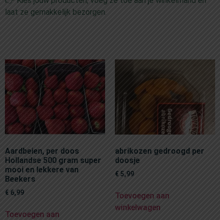
👉 Kies jouw producten, voeg ze toe aan je winkelmand en
laat ze gemakkelijk bezorgen.
Aardbeien, per doos
abrikozen gedroogd per
Hollandse 500 gram super
doosje
mooi en lekkere van
€
5,99
Beekers
€
6,99
Toevoegen aan
winkelwagen
Toevoegen aan