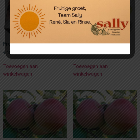
Fruitmand in doos
Fruitmand Zilver
€
15,00
€
25,00
Toevoegen aan
Toevoegen aan
winkelwagen
winkelwagen