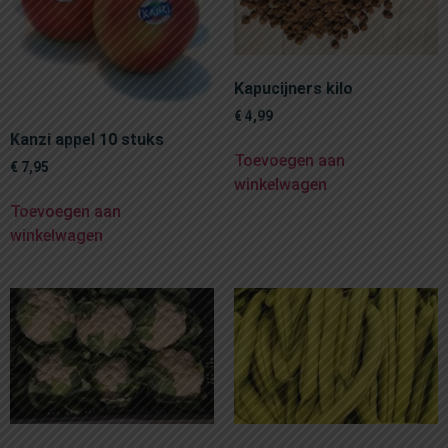
Kapucijners kilo
€
4,99
Kanzi appel 10 stuks
Toevoegen aan
€
7,95
winkelwagen
Toevoegen aan
winkelwagen