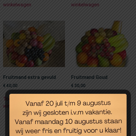
winkelwagen
winkelwagen
Fruitmand extra gevuld
Fruitmand Goud
€
40,00
€
30,00
Toevoegen aan
Toevoegen aan
winkelwagen
winkelwagen