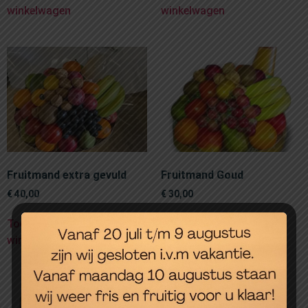
winkelwagen
winkelwagen
Fruitmand extra gevuld
Fruitmand Goud
€
40,00
€
30,00
Toevoegen aan
Toevoegen aan
winkelwagen
winkelwagen