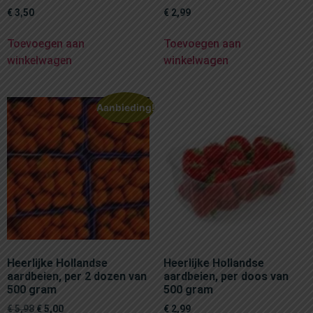
€
3,50
€
2,99
Toevoegen aan
Toevoegen aan
winkelwagen
winkelwagen
Aanbieding!
Heerlijke Hollandse
Heerlijke Hollandse
aardbeien, per 2 dozen van
aardbeien, per doos van
500 gram
500 gram
€
5,98
€
5,00
€
2,99