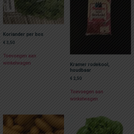
Koriander per bos
€
3,50
Toevoegen aan
winkelwagen
Kramer rodekool,
houdbaar
€
2,50
Toevoegen aan
winkelwagen