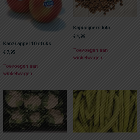
Kapucijners kilo
€
4,99
Kanzi appel 10 stuks
Toevoegen aan
€
7,95
winkelwagen
Toevoegen aan
winkelwagen