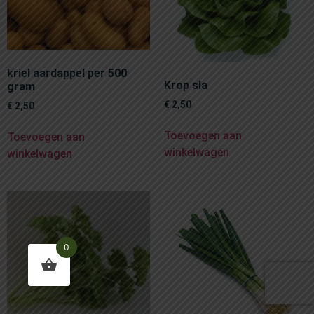
kriel aardappel per 500
Krop sla
gram
€
2,50
€
2,50
Toevoegen aan
Toevoegen aan
winkelwagen
winkelwagen
0