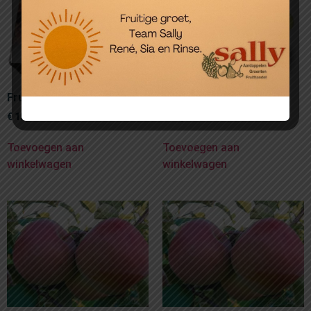
Fruitmand in doos
Fruitmand Zilver
€
15,00
€
25,00
Toevoegen aan
Toevoegen aan
winkelwagen
winkelwagen