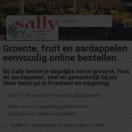
Aa
Groente, fruit en aardappelen
Gr
eenvoudig online bestellen.
Fru
Bij Sally bestel je dagelijks verse groente, fruit
en aardappelen, snel en gemakkelijk bij jou
Aa
thuis bezorgd in Friesland en omgeving.
✅ Voor 12:00 besteld = dezelfde dag geleverd
Fr
✅ Altijd vers en zorgvuldig geselecteerd
Fru
✅ Bezorgd met eigen bezorgdienst
👉 Bekijk het assortiment en bestel direct online.