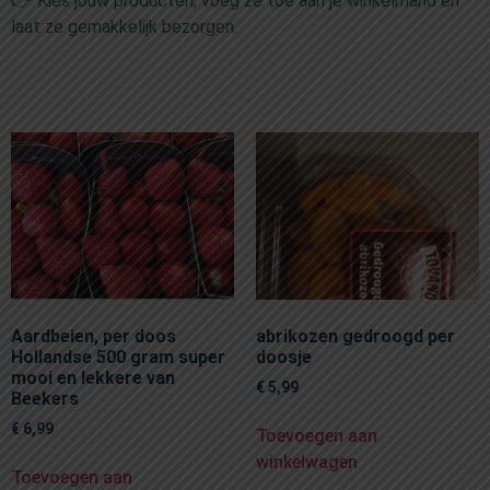
👉 Kies jouw producten, voeg ze toe aan je winkelmand en
laat ze gemakkelijk bezorgen.
Aardbeien, per doos
abrikozen gedroogd per
Hollandse 500 gram super
doosje
mooi en lekkere van
€
5,99
Beekers
€
6,99
Toevoegen aan
winkelwagen
Toevoegen aan