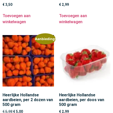
€
3,50
€
2,99
Toevoegen aan
Toevoegen aan
winkelwagen
winkelwagen
Aanbieding!
Heerlijke Hollandse
Heerlijke Hollandse
aardbeien, per 2 dozen van
aardbeien, per doos van
500 gram
500 gram
€
5,98
€
5,00
€
2,99