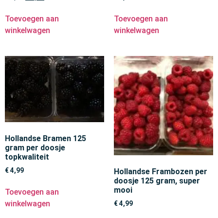
Toevoegen aan
Toevoegen aan
winkelwagen
winkelwagen
Hollandse Bramen 125
gram per doosje
topkwaliteit
€
4,99
Hollandse Frambozen per
doosje 125 gram, super
mooi
Toevoegen aan
winkelwagen
€
4,99