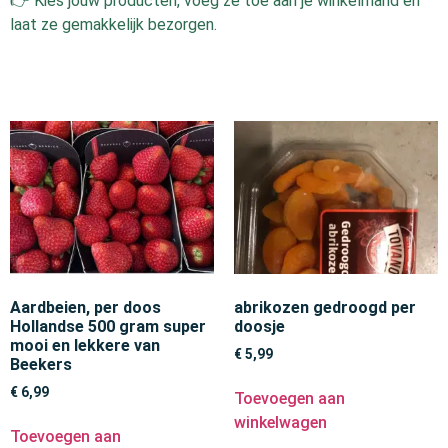
👉 Kies jouw producten, voeg ze toe aan je winkelmand en
laat ze gemakkelijk bezorgen.
Aardbeien, per doos
abrikozen gedroogd per
Hollandse 500 gram super
doosje
mooi en lekkere van
€
5,99
Beekers
€
6,99
Toevoegen aan
winkelwagen
Toevoegen aan