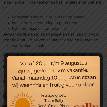
je ze flexibel in de keuken en haal je alles eruit wat erin
zit.
Voordelig zonder in te leveren op smaak
Ideaal voor verwerking in gerechten
Rijk aan frisse en zoete smaak
Bewaar aardbeien in de koelkast en haal ze kort voor
gebruik eruit. Zo blijven ze langer goed en komen ze
het best tot hun smaak.
Wij bezorgen jouw bestelling zorgvuldig bij jou thuis,
zodat je eenvoudig kunt genieten van vers fruit zonder
extra moeite.
👉 Bestel deze Hollandse aardbeien eenvoudig online
en maak fruit bestellen slim en voordelig.
Gerelateerde producten