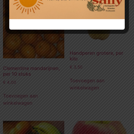
Handperen grotere, per
kilo
€
3,50
Clementine mandarijnen,
per 10 stuks
Toevoegen aan
€
4,00
winkelwagen
Toevoegen aan
winkelwagen