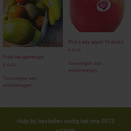
Pink Lady appel 10 stuks
€
9,95
Fruit tas gemengd
Toevoegen aan
€
6,00
winkelwagen
Toevoegen aan
winkelwagen
Hulp bij bestellen nodig bel ons 0513