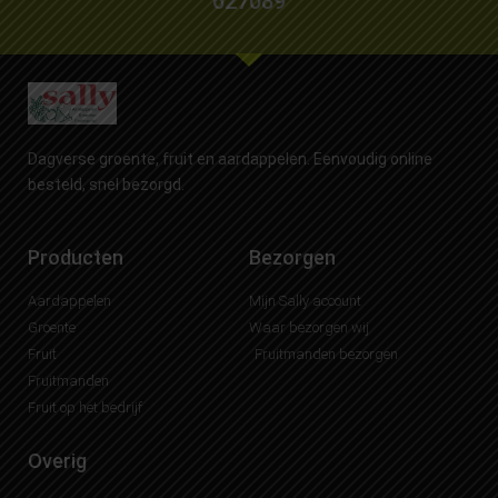
627089
Dagverse groente, fruit en aardappelen. Eenvoudig online
besteld, snel bezorgd.
Producten
Bezorgen
Aardappelen
Mijn Sally account
Groente
Waar bezorgen wij
Fruit
Fruitmanden bezorgen
Fruitmanden
Fruit op het bedrijf
Overig