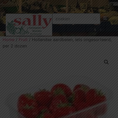
Aa
Home
/
Fruit
/ Hollandse aardbeien, iets ongesorteerd,
Gr
per 2 dozen
Fru
Aa
Fr
Fru