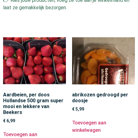
👉 Kies jouw producten, voeg ze toe aan je winkelmand en
laat ze gemakkelijk bezorgen.
Aardbeien, per doos
abrikozen gedroogd per
Hollandse 500 gram super
doosje
mooi en lekkere van
€
5,99
Beekers
€
6,99
Toevoegen aan
winkelwagen
Toevoegen aan