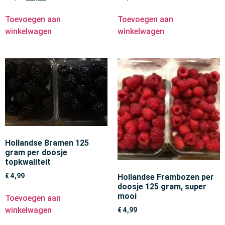
Toevoegen aan
Toevoegen aan
winkelwagen
winkelwagen
Hollandse Bramen 125
gram per doosje
topkwaliteit
€
4,99
Hollandse Frambozen per
doosje 125 gram, super
mooi
Toevoegen aan
winkelwagen
€
4,99