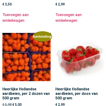
€
3,50
€
2,99
Toevoegen aan
Toevoegen aan
winkelwagen
winkelwagen
Aanbieding!
Heerlijke Hollandse
Heerlijke Hollandse
aardbeien, per 2 dozen van
aardbeien, per doos van
500 gram
500 gram
€
5,98
€
5,00
€
2,99