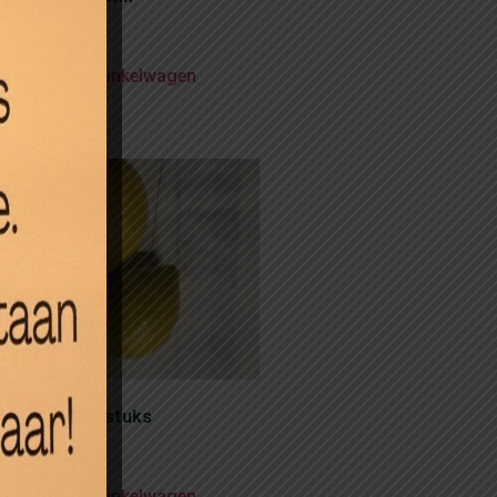
95
voegen aan winkelwagen
oenen, per 5 stuks
50
voegen aan winkelwagen