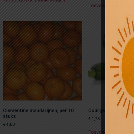
Toevoegen aan wink
Clementine mandarijnen, per 10
Courgette per stuk
stuks
€
1,25
€
4,00
Toevoegen aan wink