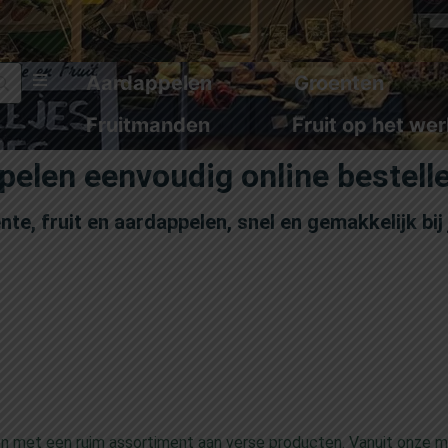
Aardappelen
Groenten
Fruitmanden
Fruit op het wer
ppelen eenvoudig online bestell
ente, fruit en aardappelen, snel en gemakkelijk bij
.
een met een ruim assortiment aan verse producten. Vanuit onze m