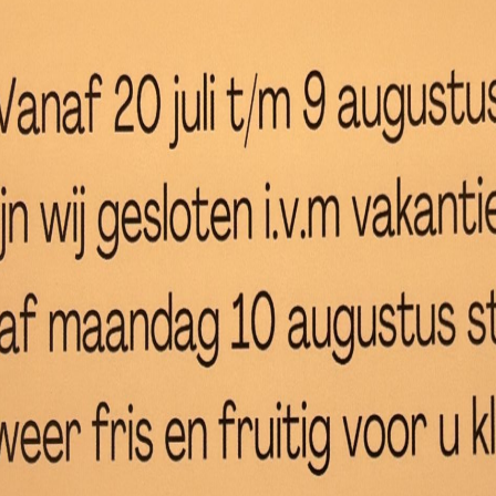
per 5 kilo
Bos wortelen
€
1,
€
3,00
Toe
elwagen
Toevoegen aan winkelwagen
e per 250
Champignons per 250 gram
Citr
€
1,95
€
3,
Toevoegen aan winkelwagen
Toe