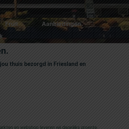
Fruit
Aanbiedingen
k
en.
 jou thuis bezorgd in Friesland en
arkten en webshop leveren wij dagelijks groente,