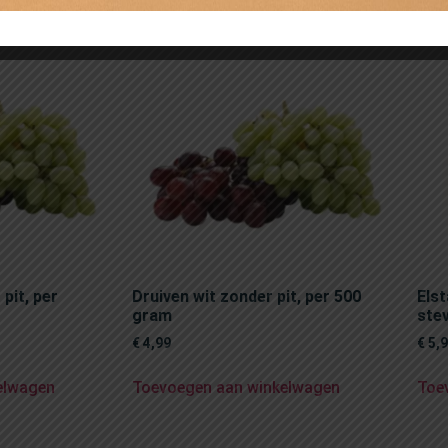
pit, per
Druiven wit zonder pit, per 500
Els
gram
stev
€
4,99
€
5,
elwagen
Toevoegen aan winkelwagen
Toe