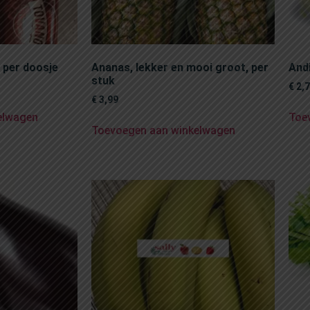
 per doosje
Ananas, lekker en mooi groot, per
And
stuk
€
2,
€
3,99
elwagen
Toe
Toevoegen aan winkelwagen