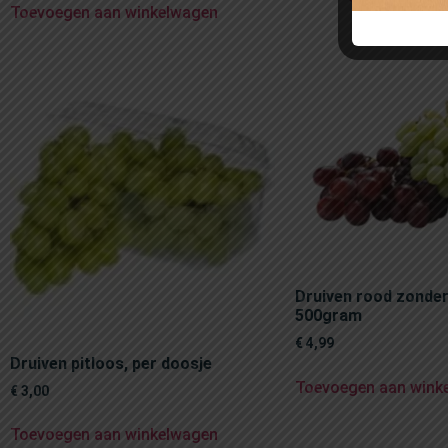
Toevoegen aan winkelwagen
Druiven rood zonder 
500gram
€
4,99
Druiven pitloos, per doosje
Toevoegen aan wink
€
3,00
Toevoegen aan winkelwagen