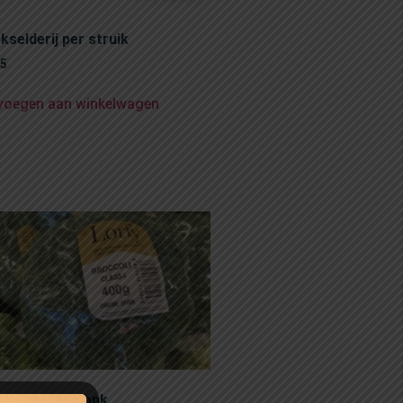
kselderij per struik
25
voegen aan winkelwagen
coli, per stronk