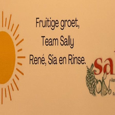
elwagen
Dik
gra
Dadels grote doos 500 gram
€
3,
€
4,95
Toe
Toevoegen aan winkelwagen
elwagen