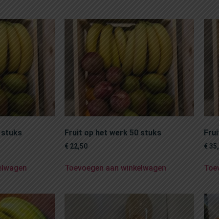
 stuks
Fruit op het werk 50 stuks
Frui
€
22,50
€
35
elwagen
Toevoegen aan winkelwagen
Toe