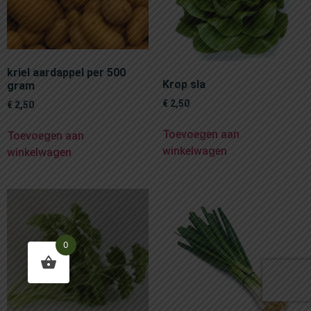
kriel aardappel per 500
Krop sla
gram
€
2,50
€
2,50
Toevoegen aan
Toevoegen aan
winkelwagen
winkelwagen
0