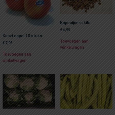
Kapucijners kilo
€
4,99
Kanzi appel 10 stuks
Toevoegen aan
€
7,95
winkelwagen
Toevoegen aan
winkelwagen