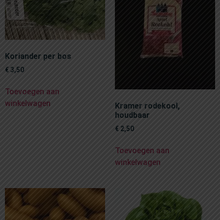
Koriander per bos
€
3,50
Toevoegen aan
winkelwagen
Kramer rodekool,
houdbaar
€
2,50
Toevoegen aan
winkelwagen