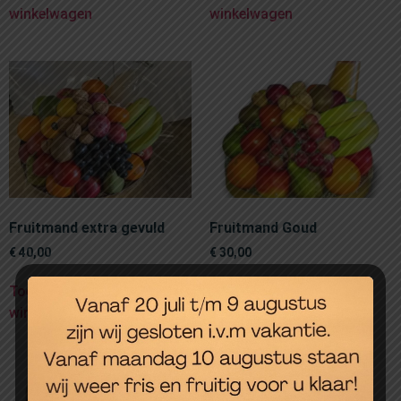
winkelwagen
winkelwagen
Fruitmand extra gevuld
Fruitmand Goud
€
40,00
€
30,00
Toevoegen aan
Toevoegen aan
winkelwagen
winkelwagen