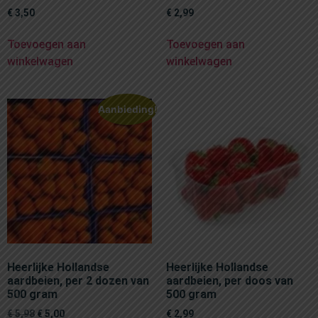
€
3,50
€
2,99
Toevoegen aan
Toevoegen aan
winkelwagen
winkelwagen
Aanbieding!
Heerlijke Hollandse
Heerlijke Hollandse
aardbeien, per 2 dozen van
aardbeien, per doos van
500 gram
500 gram
€
5,98
€
5,00
€
2,99