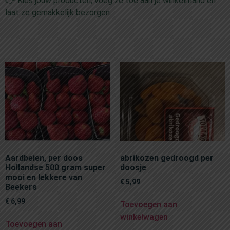
👉 Kies jouw producten, voeg ze toe aan je winkelmand en
laat ze gemakkelijk bezorgen.
Aardbeien, per doos
abrikozen gedroogd per
Hollandse 500 gram super
doosje
mooi en lekkere van
€
5,99
Beekers
€
6,99
Toevoegen aan
winkelwagen
Toevoegen aan