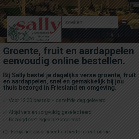
Aa
Groente, fruit en aardappelen
Gr
eenvoudig online bestellen.
Fru
Bij Sally bestel je dagelijks verse groente, fruit
en aardappelen, snel en gemakkelijk bij jou
Aa
thuis bezorgd in Friesland en omgeving.
✅ Voor 12:00 besteld = dezelfde dag geleverd
Fr
✅ Altijd vers en zorgvuldig geselecteerd
Fru
✅ Bezorgd met eigen bezorgdienst
👉 Bekijk het assortiment en bestel direct online.