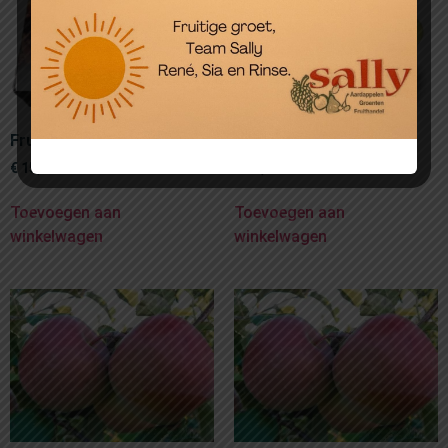
Fruitmand in doos
Fruitmand Zilver
€
15,00
€
25,00
Toevoegen aan
Toevoegen aan
winkelwagen
winkelwagen