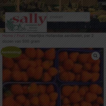
Aa
Home
/
Fruit
/ Heerlijke Hollandse aardbeien, per 2
Gr
dozen van 500 gram
Fru
Aanbieding!
Aa
Fr
Fru