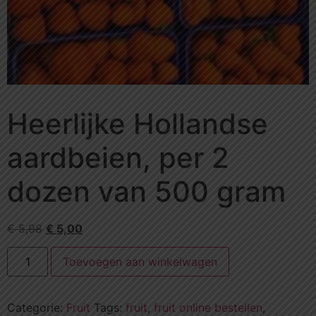
Heerlijke Hollandse
aardbeien, per 2
dozen van 500 gram
€
5,98
€
5,00
Toevoegen aan winkelwagen
Categorie:
Fruit
Tags:
fruit
,
fruit online bestellen
,