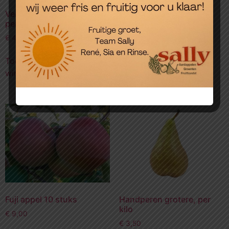
Vers overgevlogen mango,
Fruit tas 3 kilo
per stuk
€
6,99
€
4,99
Toevoegen aan
Toevoegen aan
winkelwagen
winkelwagen
Fuji appel 10 stuks
Handperen grotere, per
kilo
€
9,00
€
3,50