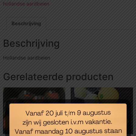
hollandse aardbeien
Beschrijving
Beschrijving
Hollandse aardbeien
Gerelateerde producten