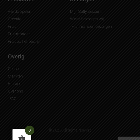
Aardappelen
Mijn Sally account
Groente
Waar bezorgen wij
Fruit
Fruitmanden bezorgen
Fruitmanden
Fruit op het bedrijf
Overig
Contact
Markten
Historie
Over ons
FAQ
0
© 2026 All rights reserved