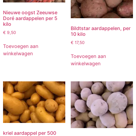
Nieuwe oogst Zeeuwse
Doré aardappelen per 5
kilo
Bildtstar aardappelen, per
€
9,50
10 kilo
€
17,50
Toevoegen aan
winkelwagen
Toevoegen aan
winkelwagen
kriel aardappel per 500