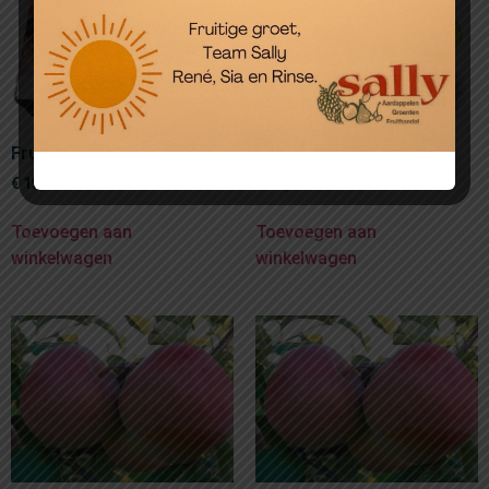
Fruitmand in doos
Fruitmand Zilver
€
15,00
€
25,00
Toevoegen aan
Toevoegen aan
winkelwagen
winkelwagen