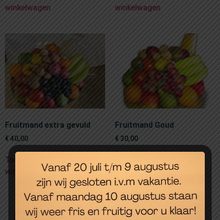
winkelwagen
winkelwagen
Fruitmand extra gevuld
Fruitmand Goud
€
40,00
€
30,00
Toevoegen aan
Toevoegen aan
winkelwagen
winkelwagen