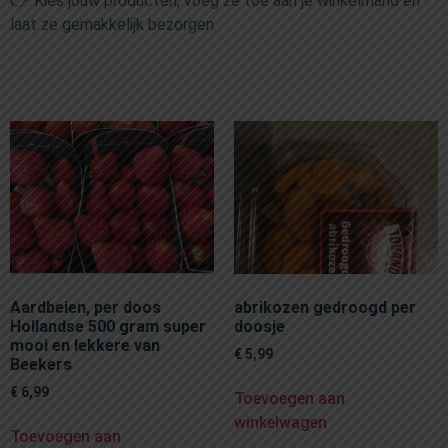
👉 Kies jouw producten, voeg ze toe aan je winkelmand en
laat ze gemakkelijk bezorgen.
Aardbeien, per doos
abrikozen gedroogd per
Hollandse 500 gram super
doosje
mooi en lekkere van
€
5,99
Beekers
€
6,99
Toevoegen aan
winkelwagen
Toevoegen aan