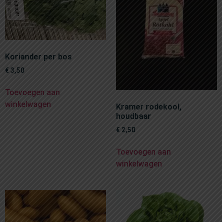
Koriander per bos
€
3,50
Toevoegen aan
winkelwagen
Kramer rodekool,
houdbaar
€
2,50
Toevoegen aan
winkelwagen