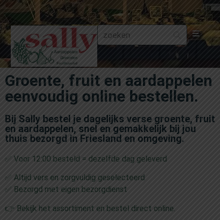
Aa
Groente, fruit en aardappelen
Gr
eenvoudig online bestellen.
Fru
Bij Sally bestel je dagelijks verse groente, fruit
en aardappelen, snel en gemakkelijk bij jou
Aa
thuis bezorgd in Friesland en omgeving.
✅ Voor 12:00 besteld = dezelfde dag geleverd
Fr
✅ Altijd vers en zorgvuldig geselecteerd
Fru
✅ Bezorgd met eigen bezorgdienst
👉 Bekijk het assortiment en bestel direct online.