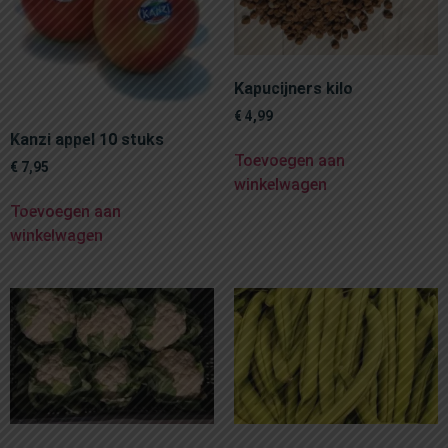
Kapucijners kilo
€
4,99
Kanzi appel 10 stuks
Toevoegen aan
€
7,95
winkelwagen
Toevoegen aan
winkelwagen