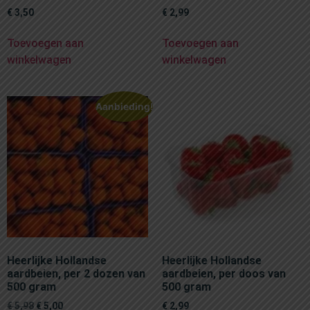
€
3,50
€
2,99
Toevoegen aan
Toevoegen aan
winkelwagen
winkelwagen
Aanbieding!
Heerlijke Hollandse
Heerlijke Hollandse
aardbeien, per 2 dozen van
aardbeien, per doos van
500 gram
500 gram
€
5,98
€
5,00
€
2,99