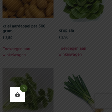
kriel aardappel per 500
Krop sla
gram
€
2,50
€
2,50
Toevoegen aan
Toevoegen aan
winkelwagen
winkelwagen
0