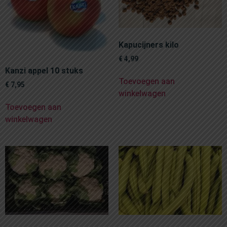
Kapucijners kilo
€
4,99
Kanzi appel 10 stuks
Toevoegen aan
€
7,95
winkelwagen
Toevoegen aan
winkelwagen