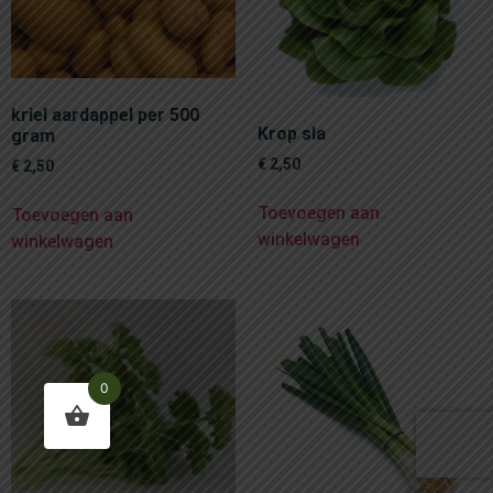
kriel aardappel per 500
Krop sla
gram
€
2,50
€
2,50
Toevoegen aan
Toevoegen aan
winkelwagen
winkelwagen
0