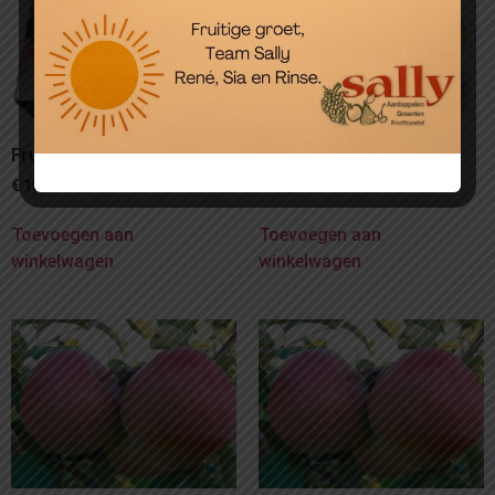
Fruitmand in doos
Fruitmand Zilver
€
15,00
€
25,00
Toevoegen aan
Toevoegen aan
winkelwagen
winkelwagen