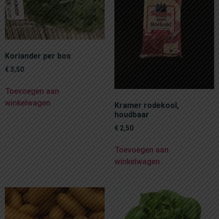
Koriander per bos
€
3,50
Toevoegen aan
winkelwagen
Kramer rodekool,
houdbaar
€
2,50
Toevoegen aan
winkelwagen