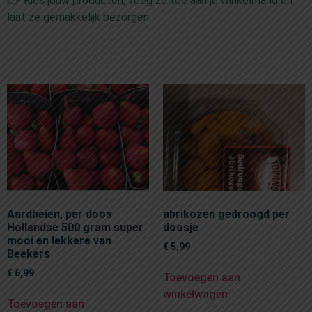
👉 Kies jouw producten, voeg ze toe aan je winkelmand en
laat ze gemakkelijk bezorgen.
Aardbeien, per doos
abrikozen gedroogd per
Hollandse 500 gram super
doosje
mooi en lekkere van
€
5,99
Beekers
€
6,99
Toevoegen aan
winkelwagen
Toevoegen aan