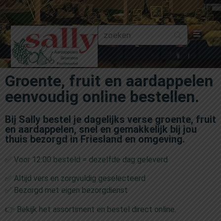
Aa
Groente, fruit en aardappelen
Gr
eenvoudig online bestellen.
Fru
Bij Sally bestel je dagelijks verse groente, fruit
en aardappelen, snel en gemakkelijk bij jou
Aa
thuis bezorgd in Friesland en omgeving.
✅ Voor 12:00 besteld = dezelfde dag geleverd
Fr
✅ Altijd vers en zorgvuldig geselecteerd
Fru
✅ Bezorgd met eigen bezorgdienst
👉 Bekijk het assortiment en bestel direct online.