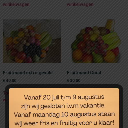
winkelwagen
winkelwagen
Fruitmand extra gevuld
Fruitmand Goud
€
40,00
€
30,00
Toevoegen aan
Toevoegen aan
winkelwagen
winkelwagen