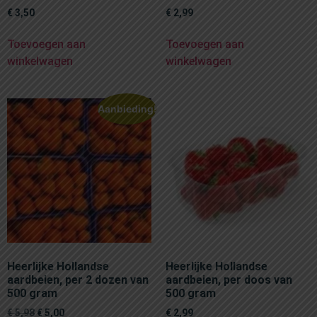
€
3,50
€
2,99
Toevoegen aan
Toevoegen aan
winkelwagen
winkelwagen
Aanbieding!
Heerlijke Hollandse
Heerlijke Hollandse
aardbeien, per 2 dozen van
aardbeien, per doos van
500 gram
500 gram
€
5,98
€
5,00
€
2,99