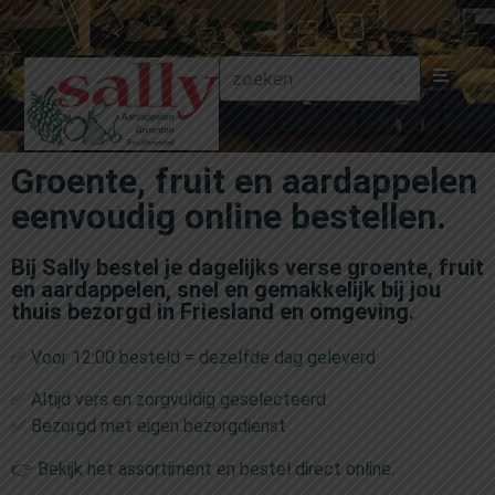
Aa
Groente, fruit en aardappelen
Gr
eenvoudig online bestellen.
Fru
Bij Sally bestel je dagelijks verse groente, fruit
en aardappelen, snel en gemakkelijk bij jou
Aa
thuis bezorgd in Friesland en omgeving.
✅ Voor 12:00 besteld = dezelfde dag geleverd
Fr
✅ Altijd vers en zorgvuldig geselecteerd
Fru
✅ Bezorgd met eigen bezorgdienst
👉 Bekijk het assortiment en bestel direct online.