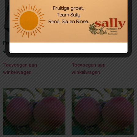
Fruitmand in doos
Fruitmand Zilver
€
15,00
€
25,00
Toevoegen aan
Toevoegen aan
winkelwagen
winkelwagen