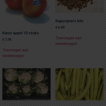
Kapucijners kilo
€
4,99
Kanzi appel 10 stuks
Toevoegen aan
€
7,95
winkelwagen
Toevoegen aan
winkelwagen