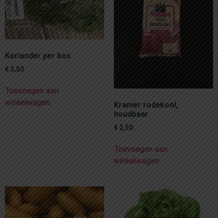
Koriander per bos
€
3,50
Toevoegen aan
winkelwagen
Kramer rodekool,
houdbaar
€
2,50
Toevoegen aan
winkelwagen