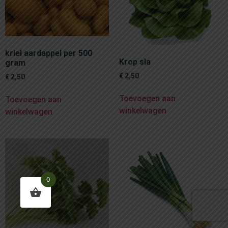
kriel aardappel per 500
Krop sla
gram
€
2,50
€
2,50
Toevoegen aan
Toevoegen aan
winkelwagen
winkelwagen
0