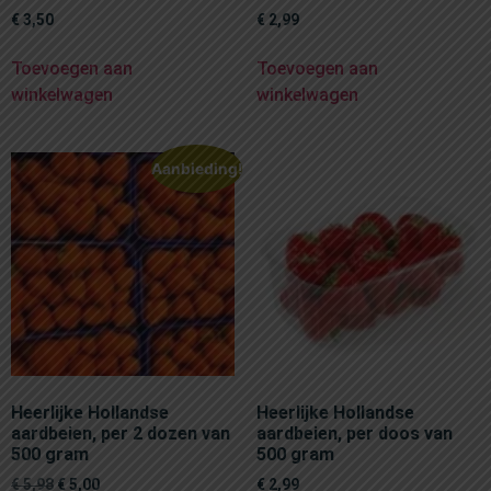
€
3,50
€
2,99
Toevoegen aan
Toevoegen aan
winkelwagen
winkelwagen
Aanbieding!
Heerlijke Hollandse
Heerlijke Hollandse
aardbeien, per 2 dozen van
aardbeien, per doos van
500 gram
500 gram
€
5,98
€
5,00
€
2,99