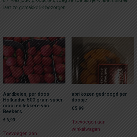
👉 Kies jouw producten, voeg ze toe aan je winkelmand en
laat ze gemakkelijk bezorgen.
Aardbeien, per doos
abrikozen gedroogd per
Hollandse 500 gram super
doosje
mooi en lekkere van
€
5,99
Beekers
€
6,99
Toevoegen aan
winkelwagen
Toevoegen aan