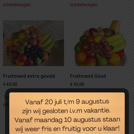
winkelwagen
winkelwagen
Fruitmand extra gevuld
Fruitmand Goud
€
40,00
€
30,00
Toevoegen aan
Toevoegen aan
winkelwagen
winkelwagen