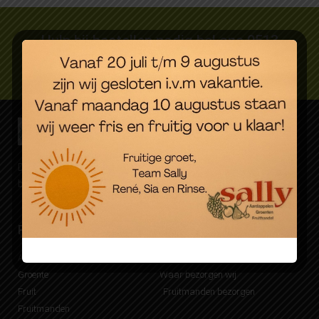
Hulp bij bestellen nodig bel ons 0513
627089
Dagverse groente, fruit en aardappelen. Eenvoudig online
besteld, snel bezorgd.
Producten
Bezorgen
Aardappelen
Mijn Sally account
Groente
Waar bezorgen wij
Fruit
Fruitmanden bezorgen
Fruitmanden