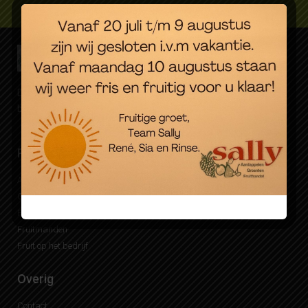
Dagverse groente, fruit en aardappelen. Eenvoudig online
besteld, snel bezorgd.
Producten
Bezorgen
Aardappelen
Mijn Sally account
Groente
Waar bezorgen wij
Fruit
Fruitmanden bezorgen
Fruitmanden
Fruit op het bedrijf
Overig
Contact