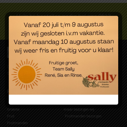
Hulp bij bestellen nodig bel ons 0513
627089
Dagverse groente, fruit en aardappelen. Eenvoudig online
besteld, snel bezorgd.
Producten
Bezorgen
Aardappelen
Mijn Sally account
Groente
Waar bezorgen wij
Fruit
Fruitmanden bezorgen
Fruitmanden