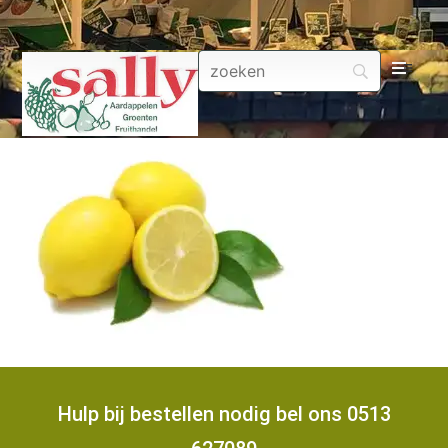
Aa
Gr
Fru
Aa
Fr
Fru
Hulp bij bestellen nodig bel ons 0513