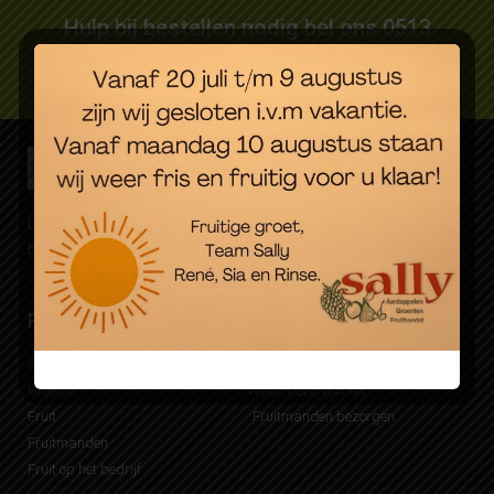
Hulp bij bestellen nodig bel ons 0513
627089
Dagverse groente, fruit en aardappelen. Eenvoudig online
besteld, snel bezorgd.
Producten
Bezorgen
Aardappelen
Mijn Sally account
Groente
Waar bezorgen wij
Fruit
Fruitmanden bezorgen
Fruitmanden
Fruit op het bedrijf