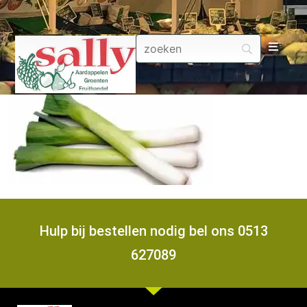
Aa
Gr
Fru
Aa
Fr
Hulp bij bestellen nodig bel ons 0513
627089
Fru