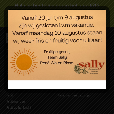
Hulp bij bestellen nodig bel ons 0513
627089
Dagverse groente, fruit en aardappelen. Eenvoudig online
besteld, snel bezorgd.
Producten
Bezorgen
Aardappelen
Mijn Sally account
Groente
Waar bezorgen wij
Fruit
Fruitmanden bezorgen
Fruitmanden
Fruit op het bedrijf