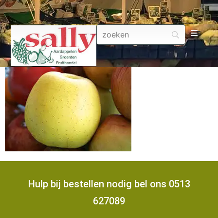
Aa
Gr
Fru
Aa
Fr
Hulp bij bestellen nodig bel ons 0513
Fru
627089