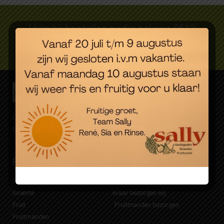
Hulp bij bestellen nodig bel ons 0513
627089
Dagverse groente, fruit en aardappelen. Eenvoudig online
besteld, snel bezorgd.
Producten
Bezorgen
Aardappelen
Mijn Sally account
Groente
Waar bezorgen wij
Fruit
Fruitmanden bezorgen
Fruitmanden