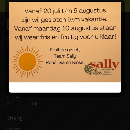
Dagverse groente, fruit en aardappelen. Eenvoudig online
besteld, snel bezorgd.
Producten
Bezorgen
Aardappelen
Mijn Sally account
Groente
Waar bezorgen wij
Fruit
Fruitmanden bezorgen
Fruitmanden
Fruit op het bedrijf
Overig
Contact